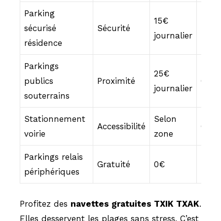
Parking
15€
sécurisé
Sécurité
Prati
journalier
résidence
Parkings
25€
publics
Proximité
Centr
journalier
souterrains
Stationnement
Selon
Accessibilité
Cour
voirie
zone
Parkings relais
Gratuité
0€
Peti
périphériques
Profitez des
navettes gratuites TXIK TXAK
.
Elles desservent les plages sans stress. C’est