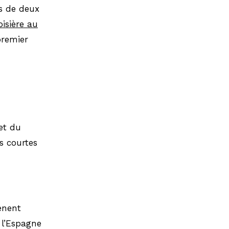
es de deux
isière au
premier
et du
s courtes
ènent
u l’Espagne