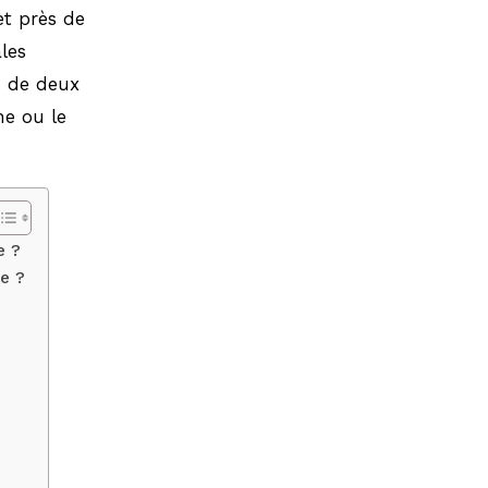
et près de
les
s de deux
ne ou le
e ?
e ?