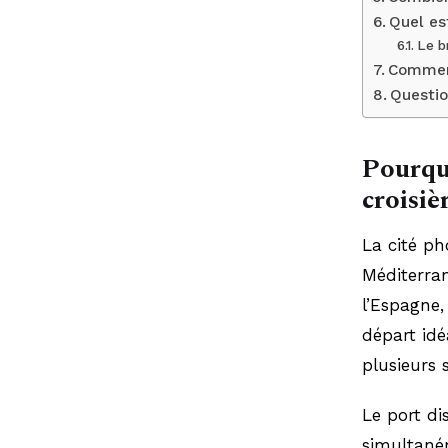
Quel es
Le b
Comment
Questio
Pourquo
croisiè
La cité ph
Méditerran
l’Espagne,
départ idé
plusieurs 
Le port di
simultané