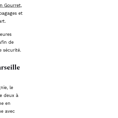
n Gourret,
bagages et
rt.
heures
afin de
 sécurité.
rseille
nie, le
de deux à
ne en
ne avec