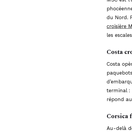
phocéenne, 
du Nord. P
croisière 
les escale
Costa cr
Costa opèr
paquebots 
d’embarque
terminal :
répond aux
Corsica f
Au-delà d