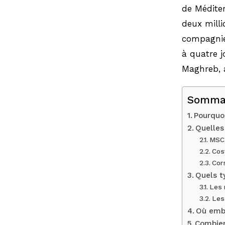
de Méditer
deux milli
compagnie
à quatre jo
Maghreb, 
Somma
Pourquoi
Quelles
MSC 
Cos
Cors
Quels t
Les 
Les 
Où emba
Combien