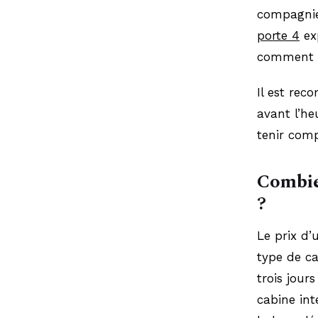
compagnie 
porte 4
ex
comment re
Il est rec
avant l’he
tenir comp
Combien
?
Le prix d’
type de ca
trois jour
cabine int