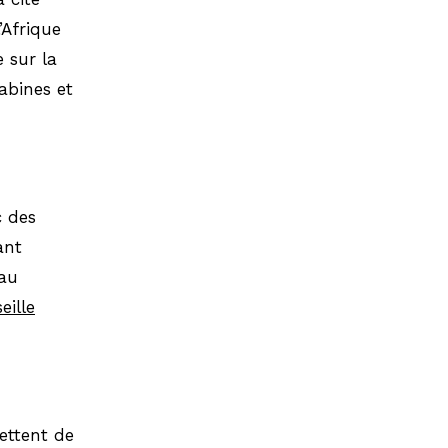
’Afrique
e sur la
cabines et
c des
ant
 au
ille
ettent de