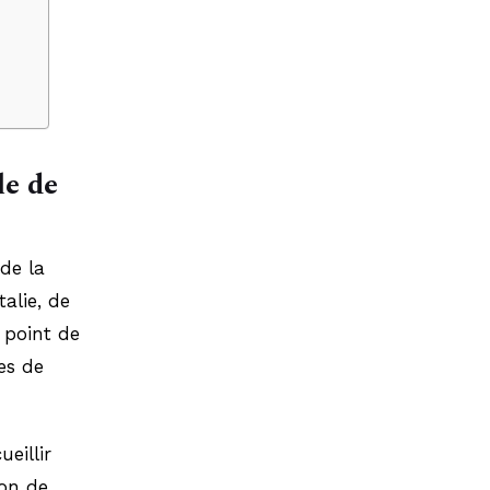
le de
de la
alie, de
 point de
es de
eillir
son de