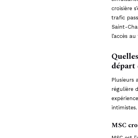
croisière 
trafic pas
Saint-Char
l’accès au
Quelles
départ 
Plusieurs 
régulière 
expérience
intimistes.
MSC croi
MSC est l’