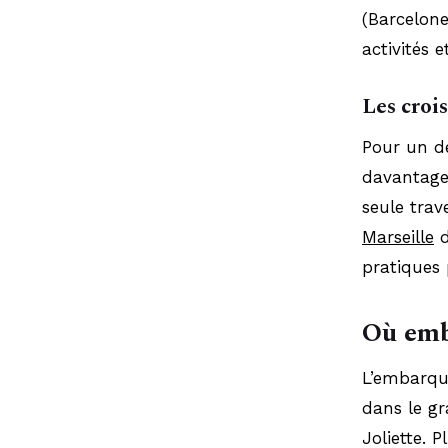
(Barcelone
activités 
Les crois
Pour un dé
davantage
seule trav
Marseille
d
pratiques
Où emba
L’embarque
dans le gr
Joliette. 