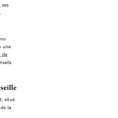
, ses
.
 ou
n une
t de
nseils
seille
, situé
 de la