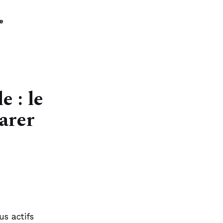
À propos
e
e : le
arer
us actifs