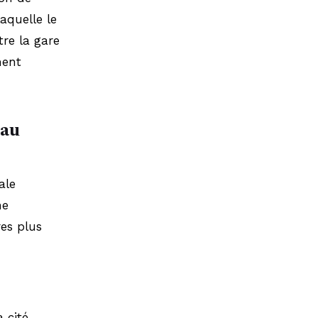
aquelle le
tre la gare
ment
 au
ale
ne
res plus
 cité