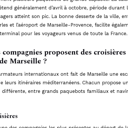
s’étend généralement d’avril à octobre, période durant l
sagers atteint son pic. La bonne desserte de la ville, en
les et l’aéroport de Marseille-Provence, facilite égale
 terminal pour les voyageurs venus de toute la France.
 compagnies proposent des croisières
de Marseille ?
armateurs internationaux ont fait de Marseille une esc
de leurs itinéraires méditerranéens. Chacun propose u
 différente, entre grands paquebots familiaux et navi
sières
une des compagnies les plus présentes au départ de la