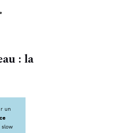
À propos
e
au : la
ur un
èce
e slow