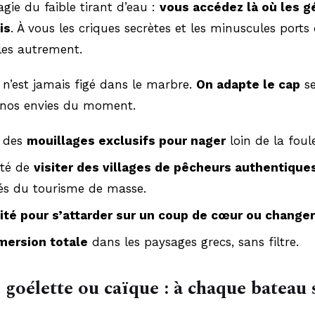
agie du faible tirant d’eau :
vous accédez là où les g
is
. À vous les criques secrètes et les minuscules ports
les autrement.
re n’est jamais figé dans le marbre.
On adapte le cap
se
nos envies du moment.
à des
mouillages exclusifs pour nager
loin de la foul
ité de
visiter des villages de pêcheurs authentique
és du tourisme de masse.
lité pour s’attarder sur un coup de cœur ou change
mersion totale
dans les paysages grecs, sans filtre.
, goélette ou caïque : à chaque bateau