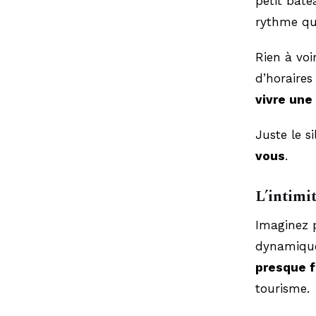
petit bat
rythme qui
Rien à voir
d’horaires
vivre une
Juste le s
vous
.
L’intimi
Imaginez 
dynamique
presque f
tourisme.