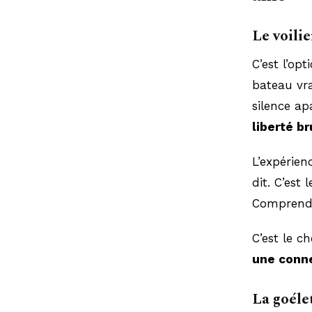
Le voili
C’est l’opt
bateau vra
silence ap
liberté b
L’expérien
dit. C’est
Compren
C’est le c
une conne
La goélet