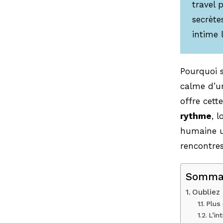
travel 
secrète
intime 
Pourquoi s
calme d’un
offre cett
rythme
, 
humaine un
rencontre
Somma
Oubliez 
Plus
L’in