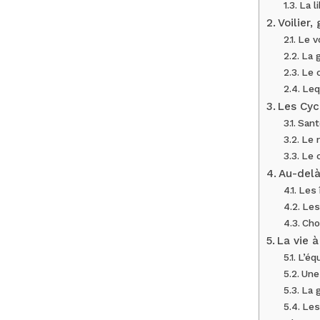
La l
Voilier
Le v
La g
Le 
Leq
Les Cyc
Sant
Le r
Le 
Au-delà
Les 
Les
Cho
La vie à
L’éq
Une 
La 
Les