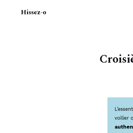
Hissez-o
Croisi
L’essen
voilier
authen