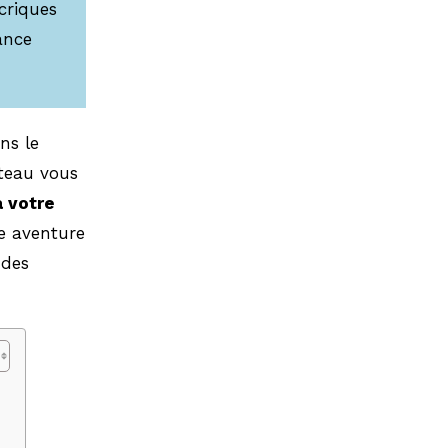
criques
ance
ns le
ateau vous
à votre
te aventure
 des