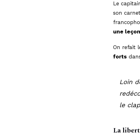
Le capitai
son carnet
francopho
une leçon
On refait 
forts
dans
Loin d
redéco
le cla
La liber