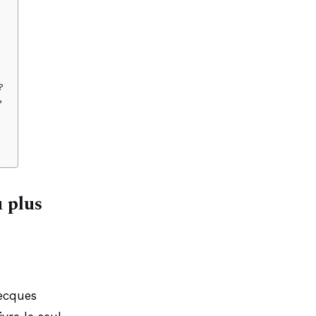
?
?
u plus
recques