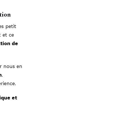
tion
es petit
 et ce
tion de
ur nous en
n
.
érience.
ique et