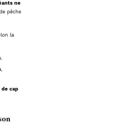
éants ne
 de pêche
lon la
e.
s
,
r de cap
 son