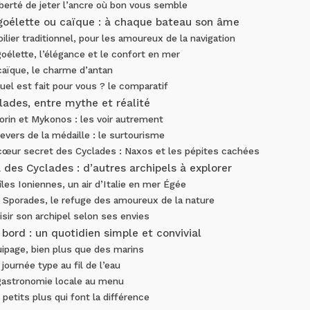
iberté de jeter l’ancre où bon vous semble
, goélette ou caïque : à chaque bateau son âme
oilier traditionnel, pour les amoureux de la navigation
oélette, l’élégance et le confort en mer
caïque, le charme d’antan
uel est fait pour vous ? le comparatif
lades, entre mythe et réalité
orin et Mykonos : les voir autrement
evers de la médaille : le surtourisme
cœur secret des Cyclades : Naxos et les pépites cachées
 des Cyclades : d’autres archipels à explorer
îles Ioniennes, un air d’Italie en mer Égée
 Sporades, le refuge des amoureux de la nature
isir son archipel selon ses envies
 bord : un quotidien simple et convivial
uipage, bien plus que des marins
journée type au fil de l’eau
gastronomie locale au menu
 petits plus qui font la différence