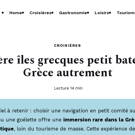
Home
Croisières
Gastronomie
Loisirs
Tourism
CROISIÈRES
ère îles grecques petit bate
Grèce autrement
Lecture 14 min
tiel à retenir : choisir une navigation en petit comité s
 ou une goélette offre une
immersion rare dans la Gr
tique
, loin du tourisme de masse. Cette expérience d