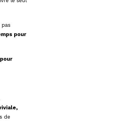
ivre le seul
, pas
temps pour
 pour
a
iviale,
s de