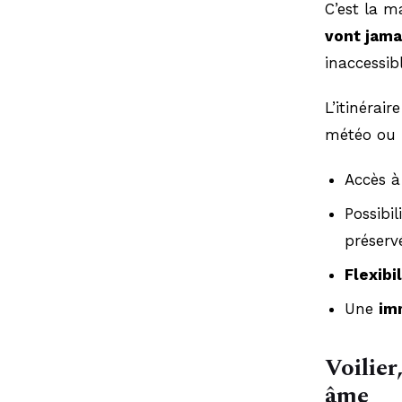
C’est la m
vont jama
inaccessib
L’itinérai
météo ou 
Accès 
Possibil
préserv
Flexibi
Une
im
Voilier
âme