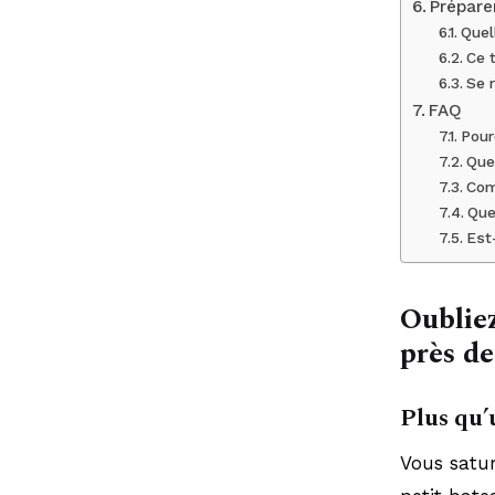
Prépare
Quel
Ce t
Se 
FAQ
Pour
Que
Com
Que
Est
Oubliez
près de
Plus qu’
Vous satur