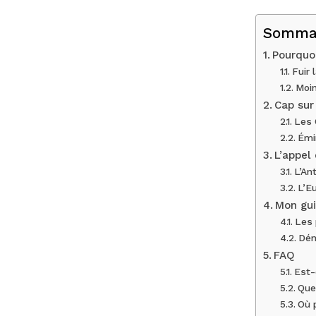
Somma
Pourquoi
Fuir 
Moin
Cap sur 
Les 
Émi
L’appel
L’An
L’E
Mon gui
Les 
Dén
FAQ
Est-
Quel
Où p