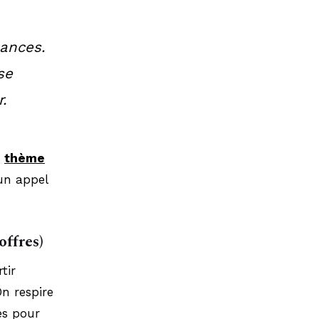
cances.
se
.
e
thème
un appel
offres)
tir
On respire
es pour