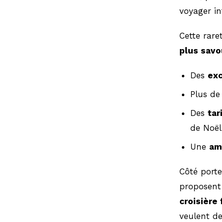
voyager i
Cette rare
plus sav
Des
ex
Plus de
Des
tar
de Noël
Une
am
Côté porte
proposent 
croisière 
veulent de