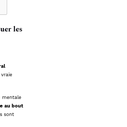
uer les
ral
 vraie
e mentale
e au bout
rs sont