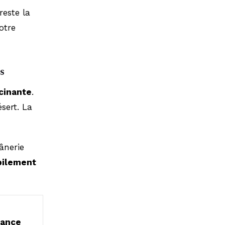
reste la
otre
s
scinante
.
sert. La
ânerie
bilement
ance