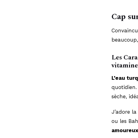
Cap sur
Convaincue
beaucoup,
Les Cara
vitamin
L’eau tur
quotidien.
sèche, idé
J’adore la
ou les Ba
amoureu