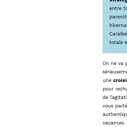
entre ta
parenth
hiverna
Caraïbe
totale 
On ne va p
sérieuseme
une
crois
pour recha
de l’agita
vous parta
authentiqu
vacances.