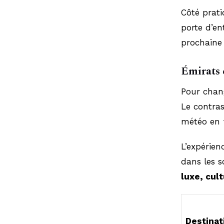
Côté prati
porte d’en
prochaine c
Émirats 
Pour chang
Le contras
météo en f
L’expérien
dans les s
luxe, cul
Destinat