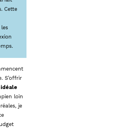
s. Cette
 les
exion
emps.
ommencent
 S’offrir
 idéale
mpien loin
réales, je
ce
budget