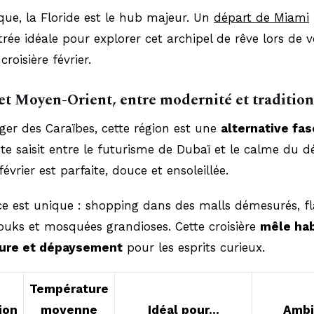
que, la Floride est le hub majeur. Un
départ de Miami
trée idéale pour explorer cet archipel de rêve lors de v
roisière février.
et Moyen-Orient, entre modernité et tradition
er des Caraïbes, cette région est une
alternative fa
te saisit entre le futurisme de Dubaï et le calme du dé
évrier est parfaite, douce et ensoleillée.
ce est unique : shopping dans des malls démesurés, fl
ouks et mosquées grandioses. Cette croisière
mêle ha
ture et dépaysement
pour les esprits curieux.
Température
ion
moyenne
Idéal pour…
Ambi