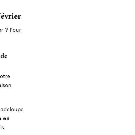
février
er ? Pour
 de
otre
aison
Guadeloupe
e en
is.