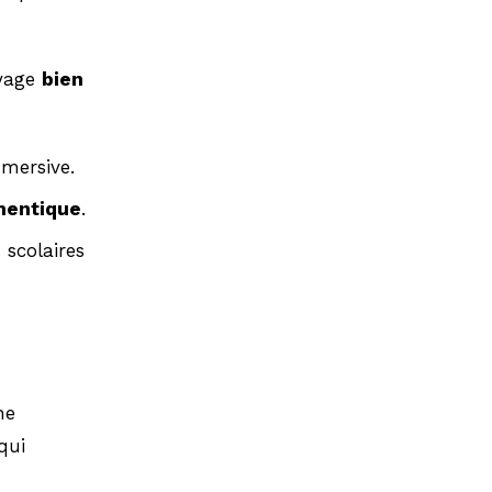
oyage
bien
mersive.
thentique
.
scolaires
ne
qui