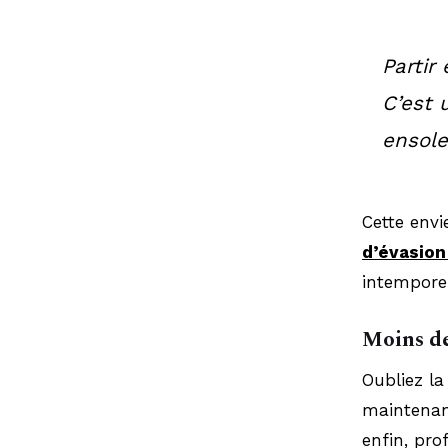
Partir
C’est 
ensolei
Cette envi
d’évasion
intemporel
Moins de
Oubliez la
maintenan
enfin, pro