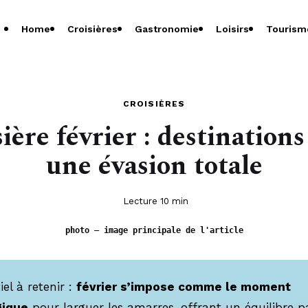
Home
Croisières
Gastronomie
Loisirs
Tourism
CROISIÈRES
ière février : destination
une évasion totale
Lecture 10 min
photo — image principale de l'article
iel à retenir :
février s’impose comme le moment
gique
pour larguer les amarres, offrant un équilibre pa