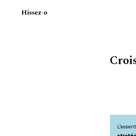
Hissez-o
Crois
L’essent
straté