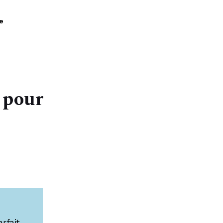
À propos
e
s pour
rfait