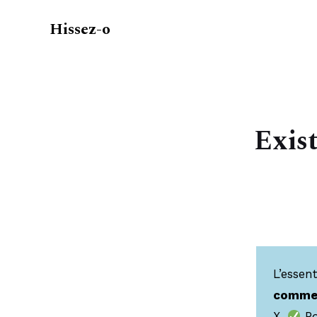
Hissez-o
Exist
L’essent
commen
X.
Po