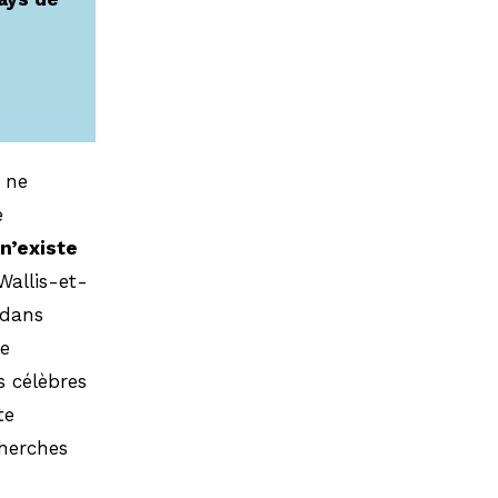
 ne
e
n’existe
Wallis-et-
 dans
ie
s célèbres
te
cherches