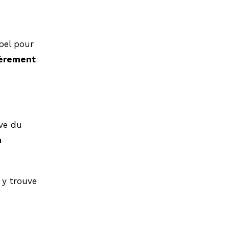
ppel pour
fièrement
ive du
n
 y trouve