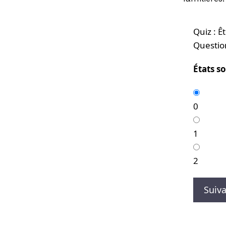
Quiz : Ê
Questio
États 
0
1
2
Suiv