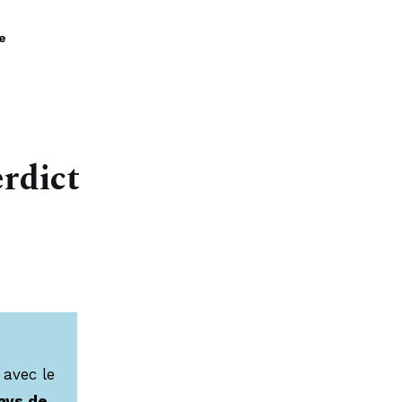
À propos
e
erdict
 avec le
ays de