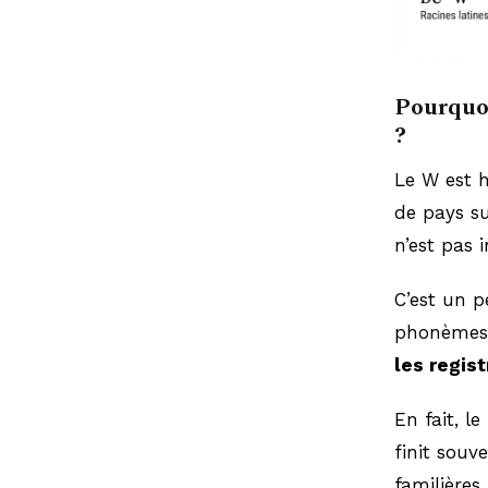
Pourquoi
?
Le W est 
de pays su
n’est pas 
C’est un p
phonèmes 
les regist
En fait, l
finit souv
familières