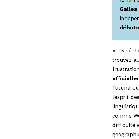
Galles
indépe
débuta
Vous séche
trouvez a
frustratio
officiell
Futuna ou 
l’esprit de
linguistiq
comme Well
difficulté
géographi