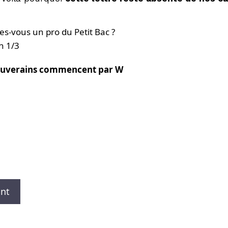
tes-vous un pro du Petit Bac ?
n 1/3
souverains commencent par W
ant