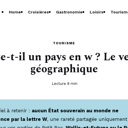
Home
Croisières
Gastronomie
Loisirs
Tourism
TOURISME
e-t-il un pays en w ? Le v
géographique
Lecture 9 min
iel à retenir :
aucun État souverain au monde ne
ce par la lettre W
, une rareté partagée uniquement
ur vos parties de Petit Bac,
Wallis-et-Futuna ou le P