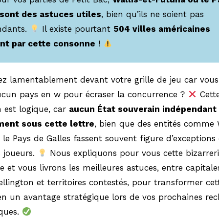
 sont des astuces utiles
, bien qu’ils ne soient pas
ndants.
Il existe pourtant
504 villes américaines
nt par cette consonne
!
z lamentablement devant votre grille de jeu car vous
ucun pays en w pour écraser la concurrence ?
Cett
n est logique, car
aucun État souverain indépendant 
ement sous cette lettre
, bien que des entités comme 
le Pays de Galles fassent souvent figure d’exceptions
s joueurs.
Nous expliquons pour vous cette bizarrer
ue et vous livrons les meilleures astuces, entre capitale
ington et territoires contestés, pour transformer cet
 en un avantage stratégique lors de vos prochaines re
ques.