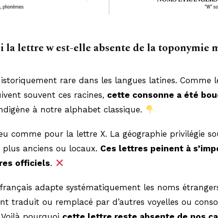
 la lettre w est-elle absente de la toponymie
historiquement rare dans les langues latines. Comme 
ivent souvent ces racines,
cette consonne a été bo
indigène à notre alphabet classique.
eu comme pour la lettre X. La géographie privilégie s
plus anciens ou locaux.
Ces lettres peinent à s’im
res officiels
.
e français adapte systématiquement les noms étranger
ent traduit ou remplacé par d’autres voyelles ou cons
. Voilà pourquoi
cette lettre reste absente de nos c