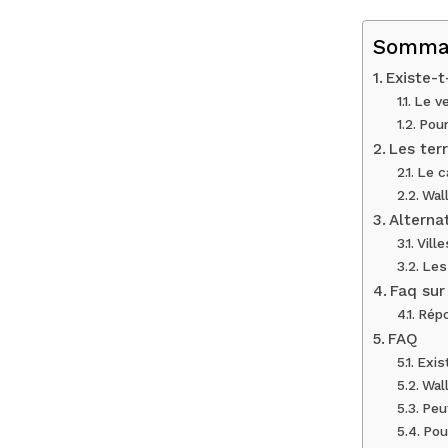
Somma
Existe-t
Le ve
Pour
Les terr
Le c
Wal
Alterna
Vill
Les
Faq sur
Répo
FAQ
Exis
Wal
Peu
Pou