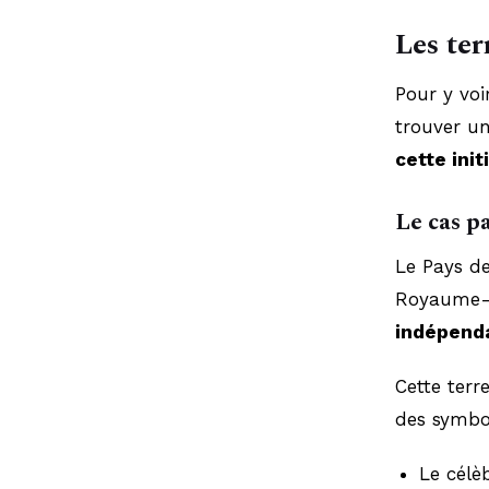
Les ter
Pour y voi
trouver un
cette init
Le cas p
Le Pays de
Royaume-
indépend
Cette ter
des symbol
Le célè