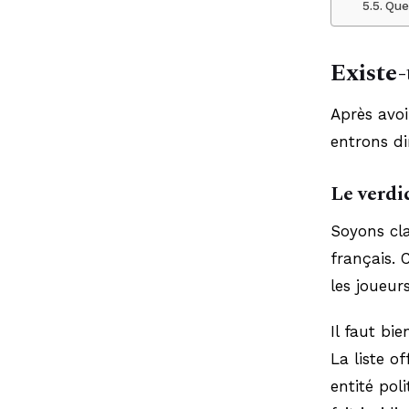
Que
Existe-
Après avoi
entrons d
Le verdic
Soyons cl
français. 
les joueur
Il faut bi
La liste o
entité pol