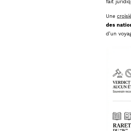
fait jurid
Une
crois
des natio
d’un voya