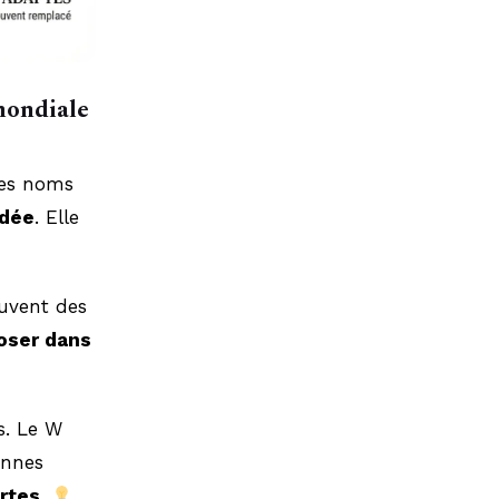
 mondiale
les noms
udée
. Elle
ouvent des
poser dans
s. Le W
onnes
artes
.