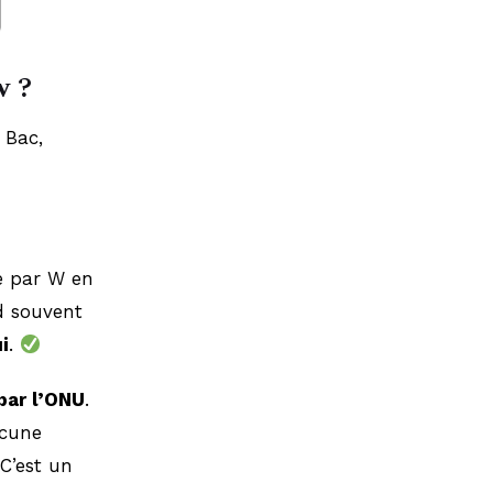
w ?
 Bac,
e par W en
d souvent
i
.
par l’ONU
.
ucune
C’est un