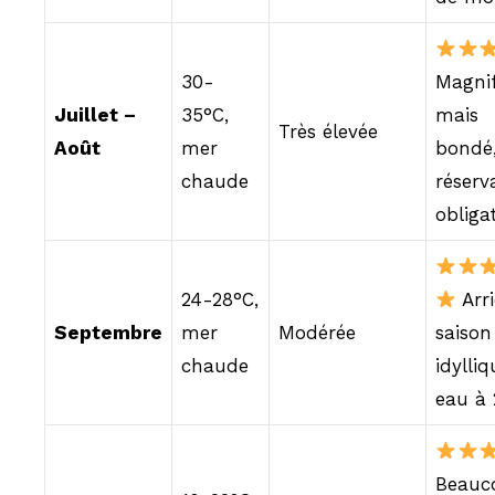
30-
Magni
Juillet –
35°C,
mais
Très élevée
Août
mer
bondé
chaude
réserv
obliga
24-28°C,
Arri
Septembre
mer
Modérée
saison
chaude
idylliq
eau à 
Beauc