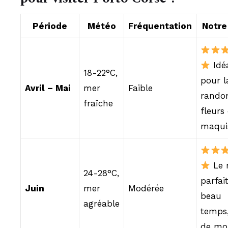
Période
Météo
Fréquentation
Notre
Idé
18-22°C,
pour l
Avril – Mai
mer
Faible
rando
fraîche
fleurs
maqui
Le 
24-28°C,
parfait
Juin
mer
Modérée
beau
agréable
temps
de mo