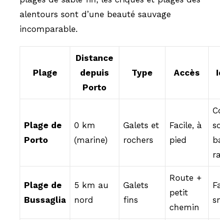
alentours sont d’une beauté sauvage
incomparable.
Distance
Plage
depuis
Type
Accès
Porto
C
Plage de
0 km
Galets et
Facile, à
so
Porto
(marine)
rochers
pied
b
r
Route +
Plage de
5 km au
Galets
F
petit
Bussaglia
nord
fins
s
chemin