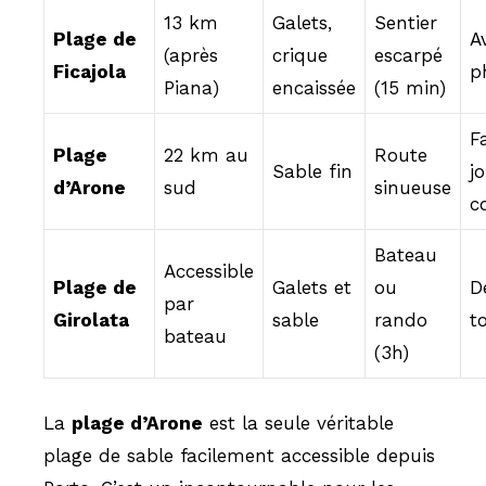
13 km
Galets,
Sentier
Plage de
A
(après
crique
escarpé
Ficajola
p
Piana)
encaissée
(15 min)
F
Plage
22 km au
Route
Sable fin
j
d’Arone
sud
sinueuse
c
Bateau
Accessible
Plage de
Galets et
ou
D
par
Girolata
sable
rando
t
bateau
(3h)
La
plage d’Arone
est la seule véritable
plage de sable facilement accessible depuis