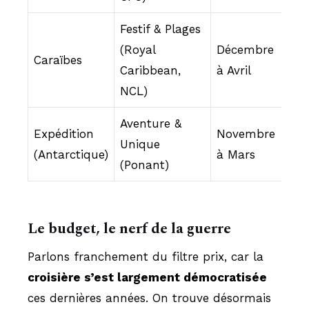
Festif & Plages
(Royal
Décembre
80
Caraïbes
Caribbean,
à Avril
20
NCL)
Aventure &
Expédition
Novembre
80
Unique
(Antarctique)
à Mars
pl
(Ponant)
Le budget, le nerf de la guerre
Parlons franchement du filtre prix, car la
croisière s’est largement démocratisée
ces dernières années. On trouve désormais