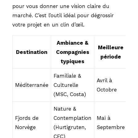
pour vous donner une vision claire du
marché. C’est l’outil idéal pour dégrossir
votre projet en un clin d’œil.
Ambiance &
F
Meilleure
Destination
Compagnies
période
typiques
pr
Familiale &
Avril à
Méditerranée
Culturelle
60
Octobre
(MSC, Costa)
Nature &
Fjords de
Contemplation
Mai à
15
Norvège
(Hurtigruten,
Septembre
30
CFC)