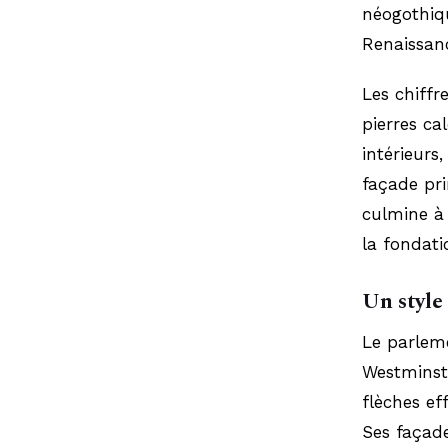
néogothiqu
Renaissan
Les chiffr
pierres ca
intérieurs,
façade pri
culmine à
la fondati
Un style
Le parlem
Westminste
flèches e
Ses façade