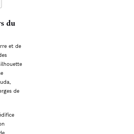
s du
re et de
des
ilhouette
se
Buda,
erges de
difice
on
de