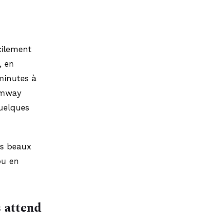
cilement
, en
minutes à
ramway
uelques
us beaux
ou en
s attend