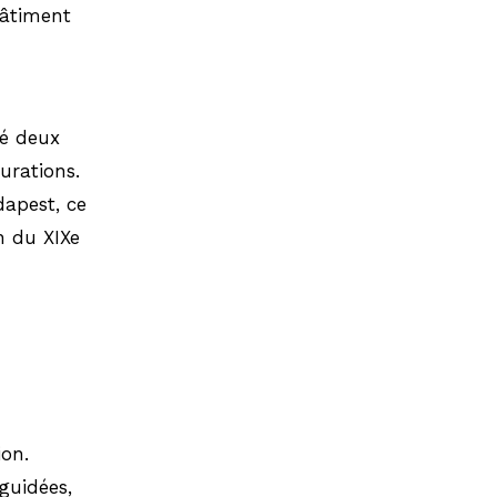
bâtiment
sé deux
urations.
dapest, ce
n du XIXe
ion.
guidées,