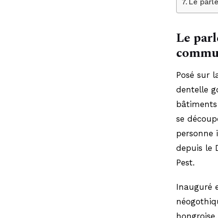
Le parl
Le par
commu
Posé sur 
dentelle g
bâtiments 
se découpe
personne i
depuis le
Pest.
Inauguré e
néogothiqu
hongroise.