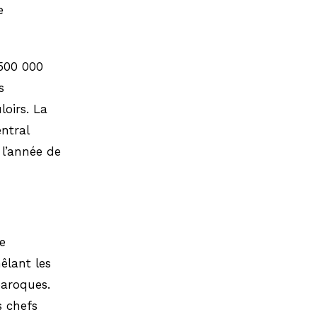
e
 500 000
s
loirs. La
ntral
l’année de
e
êlant les
baroques.
s chefs