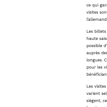
ce qui gar
visites so
l’allemand
Les billet
haute saiso
possible d
auprès des
longues. 
pour les v
bénéfician
Les visite
varient se
siègent, c