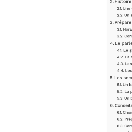
Histoir
Une 
Un 
Préparer
Horai
Com
Le parl
Le g
La 
Les
Les
Les sec
Un b
La p
Un 
Conseil
Choi
Pré
Comp