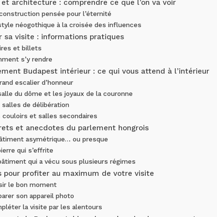
e et architecture : comprendre ce que l’on va voir
construction pensée pour l’éternité
style néogothique à la croisée des influences
 sa visite : informations pratiques
res et billets
ment s’y rendre
ement Budapest intérieur : ce qui vous attend à l’intérieur
rand escalier d’honneur
salle du dôme et les joyaux de la couronne
 salles de délibération
 couloirs et salles secondaires
rets et anecdotes du parlement hongrois
âtiment asymétrique… ou presque
ierre qui s’effrite
bâtiment qui a vécu sous plusieurs régimes
s pour profiter au maximum de votre visite
sir le bon moment
parer son appareil photo
léter la visite par les alentours