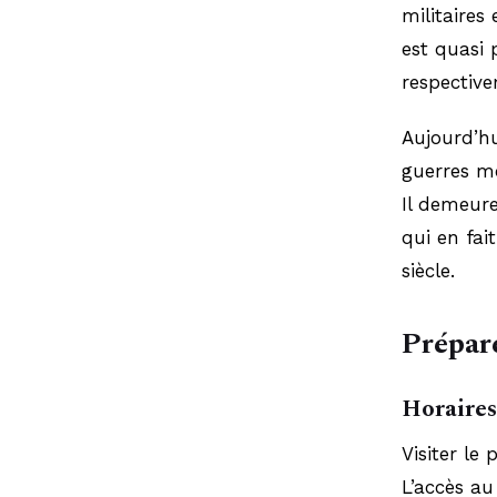
militaires
est quasi 
respective
Aujourd’hu
guerres mo
Il demeure
qui en fai
siècle.
Prépare
Horaires 
Visiter le
L’accès au