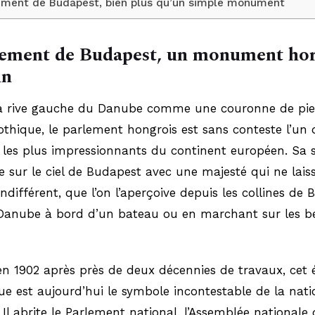
ement de Budapest, bien plus qu’un simple monument
lement de Budapest, un monument hor
n
la rive gauche du Danube comme une couronne de pier
othique, le parlement hongrois est sans conteste l’un 
les plus impressionnants du continent européen. Sa s
 sur le ciel de Budapest avec une majesté qui ne lais
ndifférent, que l’on l’aperçoive depuis les collines de 
 Danube à bord d’un bateau ou en marchant sur les b
n 1902 après près de deux décennies de travaux, cet é
e est aujourd’hui le symbole incontestable de la nati
 Il abrite le Parlement national, l’Assemblée nationale 