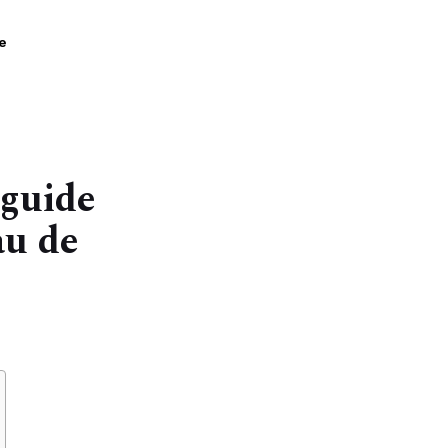
À propos
e
 guide
au de