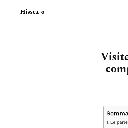
Hissez-o
Visit
comp
Somma
Le parl