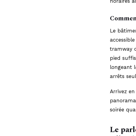
horaires ac
Comment
Le bâtimen
accessible
tramway ou
pied suffi
longeant 
arrêts seu
Arrivez en
panoramas
soirée qu
Le parl