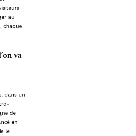
isiteurs
ger au
e, chaque
l’on va
e, dans un
tro-
igne de
ancé en
ie le