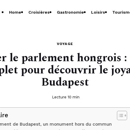
Home
Croisières
Gastronomie
Loisirs
Tourism
VOYAGE
er le parlement hongrois :
let pour découvrir le joy
Budapest
Lecture 10 min
ire
ement de Budapest, un monument hors du commun